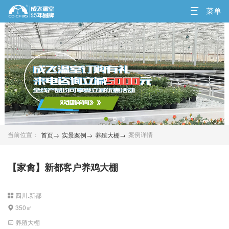
菜单
首页→
实景案例→
养殖大棚→
当前位置：
案例详情
【家禽】新都客户养鸡大棚
四川.新都
350㎡
养殖大棚