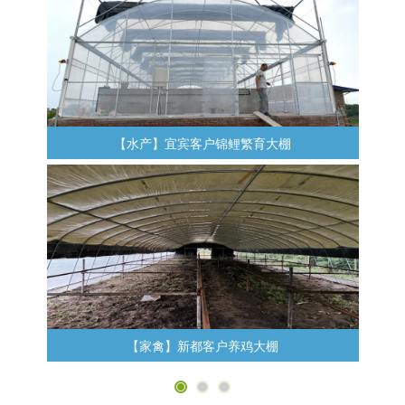
【水产】宜宾客户锦鲤繁育大棚
【家禽】新都客户养鸡大棚